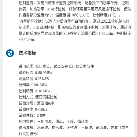
控制温度，采用台湾泰矽温度控制系统，配备独立的功率单元、控制
仪表，加热功率PID自行控制，试验环境箱采用双风道循环控制，使试
件箱各部分温度均匀；温度范围-70℃-200℃，控制精度±1℃。?
流量闭环控制：试件内介质流量可自动控制，通过上位工控机输入控
制流量，PID自动控制；配备相应的变频循环电机、流量计等，通过流
量计的反馈信号实现流量的闭环控制；流量范围0-100L/min，控制精度
±0.2L/min。
技术指标
适用范围: 低压水管、暖风管等低压软管类部件
试验压力: 0-80.0MPa
测量精度: 0.25%FS
分辨率: 0.001MPa
控制精度:±0.01MPa
控制方式: 液压伺服控制
试验介质：液压油&水
试验频率: 0~10Hz
试验件数：2-8件
场地条件：三相电源、通风、干燥、循环水
输出波形：水锤波、梯形波、正弦波、三角波、锯齿波、方波（或自
行设定波形）