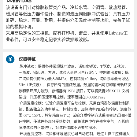
该设备专门针对橡胶软管类产品、冷却水管、空调管、散热器管、
暖风管等低压力器件设计、制造的液压伺服脉冲试验台；具有压力
准确、稳定、可靠、耐用，并提供介质温度控制等功能，完善了试
验的模拟环境。
采用高稳定性的工控机，配有打印机、键盘，并且使用Labview工
业软件，可以安全稳定记录实验数据跟波形。
仪器特征
脉冲试验：提供各种常规脉冲波形，诸如水锤波、T型波、正弦波、
三角波、锯齿波、方波，试验人员也可自行设定、控制输出波形；脉
冲试验提供的压力最大80MPa，控制精度±0.1bar，试验频率最高可达
5Hz（正弦波）；保存所有的测试数据，数据的输出可打印输出循环次
数和循环压力波形，存储器有USB? 接口，可以将数据以EXCEL 文档
输出；升压/卸压速率可控制，速率范围在0-800MPa/s。
介质温度控制：试验介质温度可自动控制，采用台湾泰矽温度控制系
统，配备独立的功率单元、控制仪表，加热功率PID自行控制，温度范
围-60℃-150℃，控制精度?±1℃；试验介质控制方式采用密封式闭环循
环控制，使试件各部分受热均匀，避免试件中存在残留空气，而影响
脉冲试验的正常进行，对试件造成不必要的损坏。
环境温度控制：试验箱环境温度也可自动控制，通过上位工控机输入