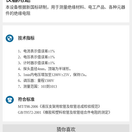
本设备根据新国标研制，用于测量绝缘材料、电工产品、各种元器
件的绝缘电阻
技术指标
1、电流表示值误差±1%
2、电压表示值误差±1%
3、计时器示值误差±1%
4、探头直径4mm，顶端为半球形。
5、1min内电压增加至1200V±25V，保持15s。
6、调压器：量程1500V
7、测量范围：103到1013
符合标准
MT/T98-2006《液压支架用软管及软管总成检验规范》
GB/T9572-2001《橡胶和塑料软管及软管组合件电阻的测定》
猜你喜欢