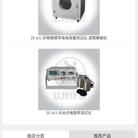
ZF-612 织物摩擦带电电荷量测试仪-滚筒摩擦机
ZF-613 点对点电阻率测试仪
相关分类
推荐产品