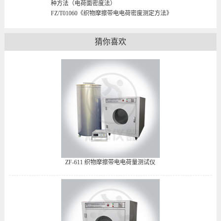
种方法（电荷面密度法）
FZ/T01060《织物摩擦带电电荷密度测定方法》
猜你喜欢
ZF-611 织物摩擦带电电荷量测试仪