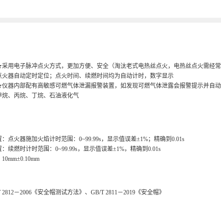
★采用电子脉冲点火方式，更加方便、安全（淘汰老式电热丝点火，电热丝点火需经常
点火器自动定时定位；点火时间、续燃时间均为自动计时，数字显示
★仪器内部配有高敏感可燃气体泄漏报警装置，如发现可燃气体泄露会报警提示并自动
甲烷、丙烷、丁烷、石油液化气
：点火器施加火焰计时范围：0~99.99s，显示值误差±1%；精确到0.01s
续燃时计时范围：0~99.99s，显示值误差±1%，精确到0.01s
0mm±0.10mm
T 2812－2006《安全帽测试方法》、GB/T 2811－2019《安全帽》