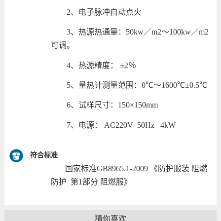
2
、电子脉冲自动点火
3
、热源热通量：
50kw
／
m2
～
100kw
／
m2
可调。
4
、热源精度： ±
2
％
5
、量热计测量范围：
0
℃～
1600
℃±
0.5
℃
6
、试样尺寸：
150
×
150mm
7
、电源：
AC220V
50Hz
4kW
符合标准
国家标准
GB8965.1-2009
《防护服装 阻燃
防护
第
1
部分 阻燃服》
猜你喜欢