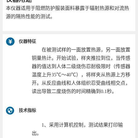
本仪器适用于阻燃防护服装面料暴露于辐射热源和对流热
源的隔热性能的测试。
仪器特征
在被测试样的一面放置热源，另一面放置
铜量热计。开始试验，样夹推拉到位，当传感
器的值达到人体二级烧伤忍耐极限时（传感器
温度上升
35
℃～
40
℃），将样夹从热源上方移
开。从反应曲线和人体组织忍受曲线相交点，
读出导致二度烧伤的时间精确到
0.1
秒。
技术指标
1
、采用计算机控制，测试结果打印输
出。