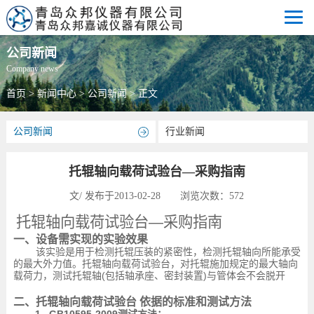
公司新闻
Company news
首页
>
新闻中心
>
公司新闻
> 正文
公司新闻
行业新闻
托辊轴向载荷试验台—采购指南
文/ 发布于2013-02-28 浏览次数：
572
托辊轴向载荷试验台—采购指南
一、设备需实现的实验效果
该实验是用于检测托辊压装的紧密性，检测托辊轴向所能承受
的最大外力值。托辊轴向载荷试验台，对托辊施加规定的最大轴向
载荷力，测试托辊轴
(
包括轴承座、密封装置
)
与管体会不会脱开
二、托辊轴向载荷试验台 依据的标准和测试方法