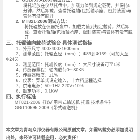
1.
GB10595-2009
测试方法：
将托辊放在仪器托盘中，加载力值到规定载荷，并保持
5
分钟，然后卸载，查看托辊轴
(
包括轴承座、密封装置
)
与
管体有没有脱开
2.
MT821-2006
测试方法：
将托辊放在仪器托盘中，加载力值到规定载荷，然后卸
载，查看托辊轴
(
包括轴承座、密封装置
)
与管体有没有脱
开
三、托辊轴向载荷试验台 具体测试指标
1
、外形尺寸
:400
×
400
×
1600mm
2
、测量范围：托辊直径（
mm
）：Φ
89
到Ф
159
（可加大至
Φ
245
）
3
、测量范围：托辊长度（
mm
）：大尺寸设备可至
1
米
4
、传感器量程：轴向载荷
0
～
30KN
5
、传感器精度：±
1%
6
、仪表：菜单式设定输入，十六档量程选择
7
、供电电源：
50
±
1HZ 220V
±
10%
8
、额定功率：
0.1KW
四、执行标准
MT821-2006
《煤矿用带式输送机 托辊 技术条件》
GB/T10595-2009
《带式输送机》
本文章为青岛众邦仪器有限公司原创文章，如需转载务必添加说明
出处，未经许可转载盗用，必究责任！