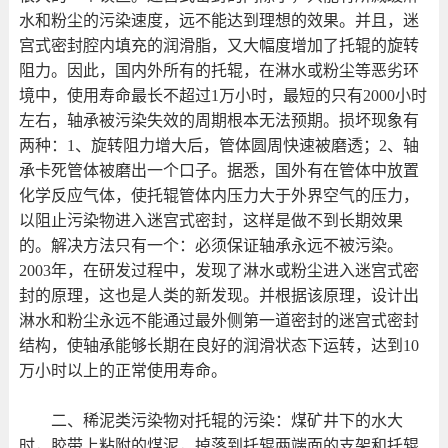
水和粉尘的污染速度，远不能达到理想的效果。并且，迷
宫式密封腔内填充的润滑脂，又大幅度增加了托辊的旋转
阻力。因此，国内外所有的托辊，在淋水或粉尘等恶劣环
境中，使用寿命最长不超过
1
万小时，最短的只有
2000
小时
左右，轴承被污染失效的周期根本无法预期。损坏现象有
两种：
1
、旋转阻力增大后，管体圆周快速被磨透；
2
、轴
承卡死管体被磨出一个口子。据悉，国外有在管体中放置
化学反应气体，使托辊管体内压力大于外界空气的压力，
以阻止污染物进入迷宫式密封，这样是做不到长期效果
的。解决方法只有一个：必须保证轴承永远不被污染。
2003
年，在研发过程中，发现了淋水或粉尘进入迷宫式密
封的原理，这也是人类的新发现。并根据该原理，设计出
淋水和粉尘永远不能通过最外侧第一道密封的迷宫式密封
结构，使轴承能够长期在良好的润滑状态下运转，达到
10
万小时以上的正常使用寿命。
二、稀泥类污染物对托辊的污染：煤矿井下的水大
时，胶带上粘附的煤泥，掉落到托辊两端面的支架和托辊