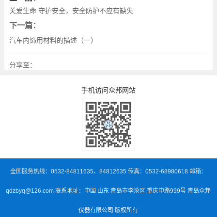
关爱生命 守护安全，安全防护不应有缺失
下一篇：
汽车内饰用材料的描述（一）
分享至：
手机访问众邦网站
全国服务热线：0532-84811635、84812635 传真：0532-68980618 邮箱：
qdzbyq@126.com 联系地址：中国 山东 青岛市李沧区 重庆中路999号 青岛众邦
仪器有限公司 版权所有